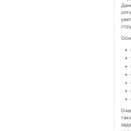
Дан
опт
уве
стр
Осн
Оче
так
зад