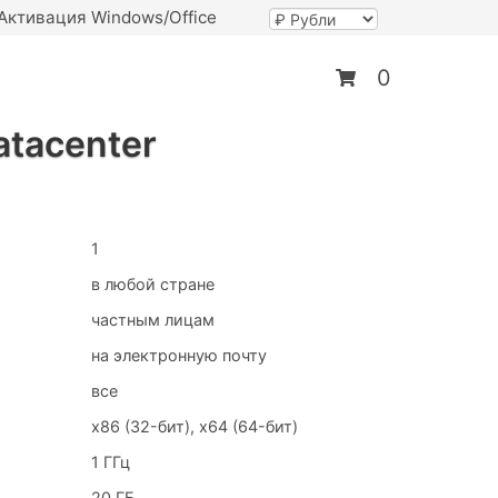
Активация Windows/Office
0
atacenter
1
в любой стране
частным лицам
на электронную почту
все
x86 (32-бит), x64 (64-бит)
1 ГГц
20 ГБ